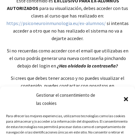
Éste contenido es
EXCLUSIVO PARA EX-ALUMNOS
AUTORIZADOS
para su visualización, debes acceder con tus
claves al curso que has realizado en:
https://psiconeuroinmunologia.eu/ex-alumnos/
si intentas
acceder a otro que no has realizado el sistema no va a
dejarte acceder.
Si no recuerdas como acceder con el email que utilizabas en
el curso podrás generar una nueva contraseña pinchando
debajo del login en
¿Has olvidado la contraseña?
Si crees que debes tener acceso y no puedes visualizar el
contenido, puedes contactar con nosotros en
soporte@psiconeuroinmunologia.eu
Gestionar el consentimiento de
las cookies
Para ofrecer las mejores experiencias, utilizamos tecnologías como las cookies
para almacenar y/o acceder a la información del dispositivo. El consentimiento
de estas tecnologías nos permitirá procesar datos como el comportamiento de
navegación o las identificaciones únicas en este sitio. No consentir o retirar el