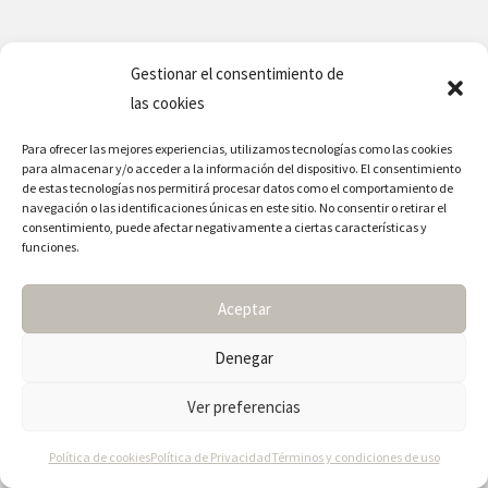
Gestionar el consentimiento de
las cookies
Para ofrecer las mejores experiencias, utilizamos tecnologías como las cookies
para almacenar y/o acceder a la información del dispositivo. El consentimiento
de estas tecnologías nos permitirá procesar datos como el comportamiento de
navegación o las identificaciones únicas en este sitio. No consentir o retirar el
consentimiento, puede afectar negativamente a ciertas características y
funciones.
Aceptar
PRESENCIAL (1ª Sesión / Módulo 1)
BioRegulación.
Denegar
Base del proceso Salud enfermedad
Imparte: Dr. Arturo O’Byrne
Ver preferencias
15 h. Sesión Magistral (Sábado y Domingo)
Política de cookies
Política de Privacidad
Términos y condiciones de uso