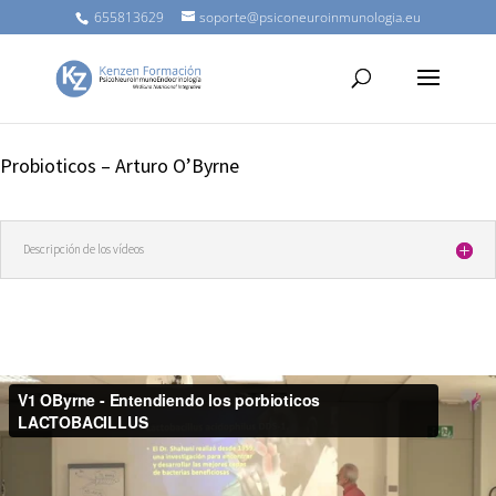
655813629
soporte@psiconeuroinmunologia.eu
Probioticos – Arturo O’Byrne
Descripción de los vídeos