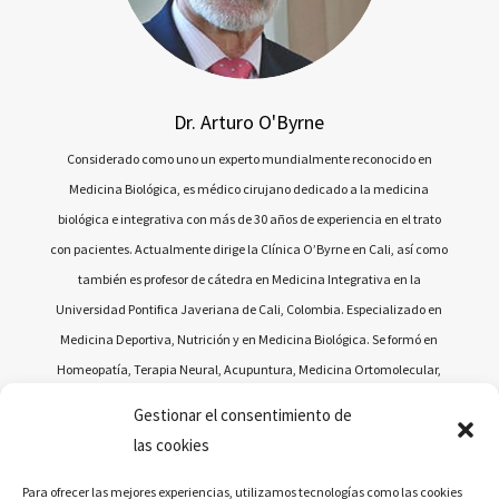
Dr. Arturo O'Byrne
Considerado como uno un experto mundialmente reconocido en
Medicina Biológica, es médico cirujano dedicado a la medicina
biológica e integrativa con más de 30 años de experiencia en el trato
con pacientes. Actualmente dirige la Clínica O’Byrne en Cali, así como
también es profesor de cátedra en Medicina Integrativa en la
Universidad Pontifica Javeriana de Cali, Colombia. Especializado en
Medicina Deportiva, Nutrición y en Medicina Biológica. Se formó en
Homeopatía, Terapia Neural, Acupuntura, Medicina Ortomolecular,
entre otras. Actualmente es miembro de varias asociaciones
Gestionar el consentimiento de
científicas internacionales, profesor de Biología Celular y Fisiología en
las cookies
la Escuela Nacional del Deporte de su país. Director de Educación
Médica para Iberoamérica de la Sociedad Internacional de
Para ofrecer las mejores experiencias, utilizamos tecnologías como las cookies