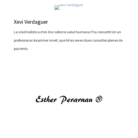
Xevi Verdaguer
La visió holística d’en
Xevi
sobre la salut humana l’ha convertit en un
professional de primer nivell, que té les seves dues consultes plenes de
pacients
.