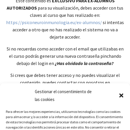
Éste contenido es
EXCLUSIVO PARA EX-ALUMNOS
AUTORIZADOS
para su visualización, debes acceder con tus
claves al curso que has realizado en:
https://psiconeuroinmunologia.eu/ex-alumnos/
si intentas
acceder a otro que no has realizado el sistema no va a
dejarte acceder.
Si no recuerdas como acceder con el email que utilizabas en
el curso podrás generar una nueva contraseña pinchando
debajo del login en
¿Has olvidado la contraseña?
Si crees que debes tener acceso y no puedes visualizar el
contenido, puedes contactar con nosotros en
soporte@psiconeuroinmunologia.eu
Gestionar el consentimiento de
las cookies
Para ofrecer las mejores experiencias, utilizamos tecnologías como las cookies
para almacenar y/o acceder a la información del dispositivo. El consentimiento
de estas tecnologías nos permitirá procesar datos como el comportamiento de
navegación o las identificaciones únicas en este sitio. No consentir o retirar el