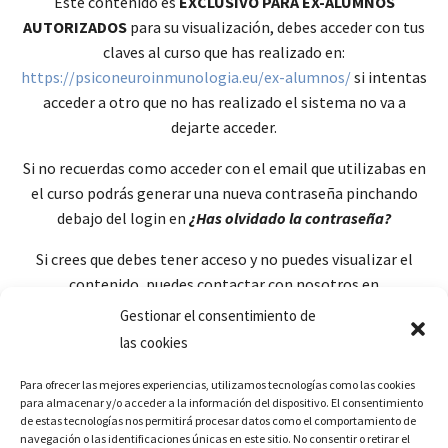
Éste contenido es
EXCLUSIVO PARA EX-ALUMNOS
AUTORIZADOS
para su visualización, debes acceder con tus
claves al curso que has realizado en:
https://psiconeuroinmunologia.eu/ex-alumnos/
si intentas
acceder a otro que no has realizado el sistema no va a
dejarte acceder.
Si no recuerdas como acceder con el email que utilizabas en
el curso podrás generar una nueva contraseña pinchando
debajo del login en
¿Has olvidado la contraseña?
Si crees que debes tener acceso y no puedes visualizar el
contenido, puedes contactar con nosotros en
soporte@psiconeuroinmunologia.eu
Gestionar el consentimiento de
las cookies
Para ofrecer las mejores experiencias, utilizamos tecnologías como las cookies
para almacenar y/o acceder a la información del dispositivo. El consentimiento
de estas tecnologías nos permitirá procesar datos como el comportamiento de
navegación o las identificaciones únicas en este sitio. No consentir o retirar el