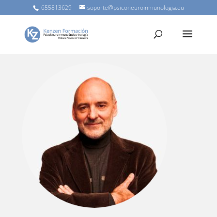
655813629
soporte@psiconeuroinmunologia.eu