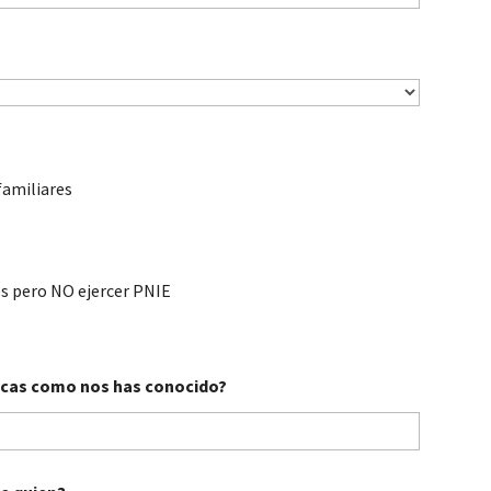
familiares
a
os pero NO ejercer PNIE
ndicas como nos has conocido?