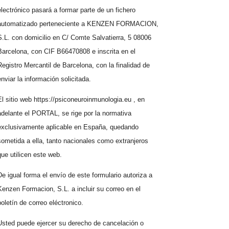
electrónico pasará a formar parte de un fichero
automatizado perteneciente a KENZEN FORMACION,
S.L. con domicilio en C/ Comte Salvatierra, 5 08006
Barcelona, con CIF B66470808 e inscrita en el
Registro Mercantil de Barcelona, con la finalidad de
enviar la información solicitada.
El sitio web https://psiconeuroinmunologia.eu , en
adelante el PORTAL, se rige por la normativa
exclusivamente aplicable en España, quedando
sometida a ella, tanto nacionales como extranjeros
que utilicen este web.
De igual forma el envío de este formulario autoriza a
Kenzen Formacion, S.L. a incluir su correo en el
boletín de correo eléctronico.
Usted puede ejercer su derecho de cancelación o