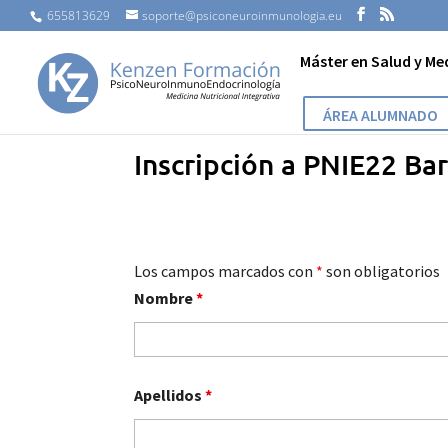
655813629
soporte@psiconeuroinmunologia.eu
Máster en Salud y Me
ÁREA ALUMNADO
Inscripción a PNIE22 Ba
Los campos marcados con
*
son obligatorios
Nombre
*
Apellidos
*