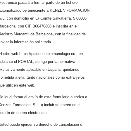
electrónico pasará a formar parte de un fichero
automatizado perteneciente a KENZEN FORMACION,
S.L. con domicilio en C/ Comte Salvatierra, 5 08006
Barcelona, con CIF B66470808 e inscrita en el
Registro Mercantil de Barcelona, con la finalidad de
enviar la información solicitada.
El sitio web https://psiconeuroinmunologia.eu , en
adelante el PORTAL, se rige por la normativa
exclusivamente aplicable en España, quedando
sometida a ella, tanto nacionales como extranjeros
que utilicen este web.
De igual forma el envío de este formulario autoriza a
Kenzen Formacion, S.L. a incluir su correo en el
boletín de correo eléctronico.
Usted puede ejercer su derecho de cancelación o