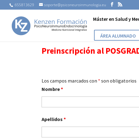
655813629
soporte@psiconeuroinmunologia.eu
Máster en Salud y Me
ÁREA ALUMNADO
Preinscripción al POSGR
Los campos marcados con
*
son obligatorios
Nombre
*
Apellidos
*