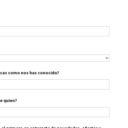
ndicas como nos has conocido?
de quien?
s el primero en enterarte de novedades, ofertas y