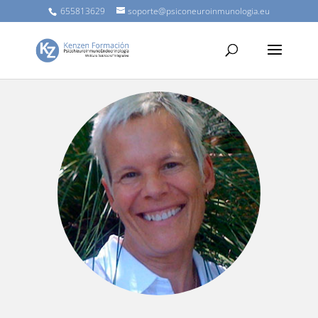
655813629
soporte@psiconeuroinmunologia.eu